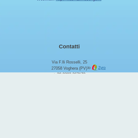
Contatti
Via F.lli Rosselli, 25
Io
Zyro
27058 Voghera (PV)
+ 39 0383 367172
info@aznet.it